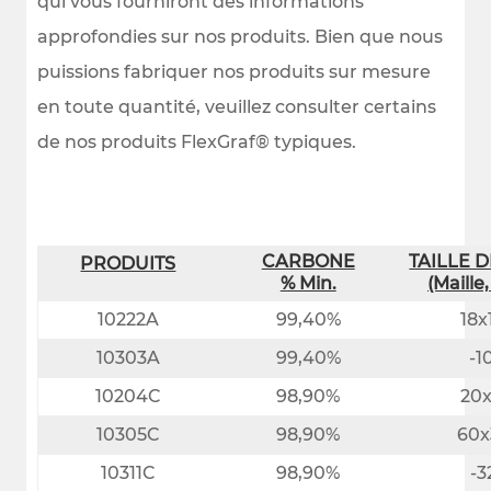
qui vous fourniront des informations
approfondies sur nos produits. Bien que nous
puissions fabriquer nos produits sur mesure
en toute quantité, veuillez consulter certains
de nos produits FlexGraf® typiques.
CARBONE
TAILLE 
PRODUITS
% Min.
(Maille
10222A
99,40%
18x
10303A
99,40%
-1
10204C
98,90%
20
10305C
98,90%
60x
10311C
98,90%
-3